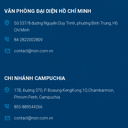
VĂN PHÒNG ĐẠI DIỆN HỒ CHÍ MINH
Số 537/8 đường Nguyễn Duy Trinh, phường Bình Trưng, Hồ
Chí Minh
84-2822002809
contact@nsn.com.vn
CHI NHÁNH CAMPUCHIA
17B, Đường 370, P. Boeung KengKong 1Q.Chamkarmon,
Phnom Penh, Campuchia
855-889544266
contact@nsn.com.vn