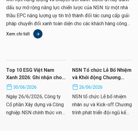
dấu sự mở rộng năng lực chiến lược của NSN: từ một nhà
thầu EPC năng lượng uy tín trở thành đối tác cung cấp giải
pháp chuyển đổi xanh toàn diện cho các khách hàng công
nghiệp.
Xem chi tiết
Top 10 ESG Việt Nam
NSN Tổ chức Lễ Bổ Nhiệm
Xanh 2026: Ghi nhận cho
và Khởi động Chương
hành trình phát triển bền
trình Phát triển đội ngũ kế
30/06/2026
26/06/2026
vững của NSN
cận
Ngày 26/6/2026, Công ty
NSN tổ chức Lễ bổ nhiệm
Cổ phần Xây dựng và Công
nhân sự và Kick-off Chương
nghiệp NSN chính thức vinh
trình phát triển đội ngũ kế
danh trong Top 10 Doanh
cận, khẳng định chiến lược
nghiệp cam kết ESG Việt
đầu tư vào con người để
Nam Xanh 2026 ngành Xây
phát triển bền vững.