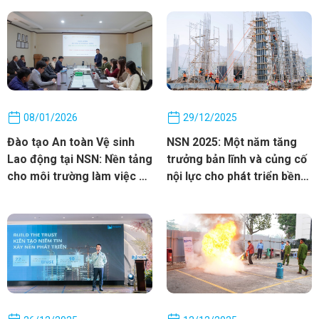
dựng (Nhóm Tổng thầu EPC
& Cơ điện). Đây không chỉ là
cột mốc lớn, mà còn khẳng
định hành trình 23 năm kiên
định phát triển bền vững
dựa trên con người, kỹ thuật
08/01/2026
29/12/2025
và tư duy dài hạn.
Đào tạo An toàn Vệ sinh
NSN 2025: Một năm tăng
Lao động tại NSN: Nền tảng
trưởng bản lĩnh và củng cố
cho môi trường làm việc an
nội lực cho phát triển bền
toàn và phát triển bền
vững
vững