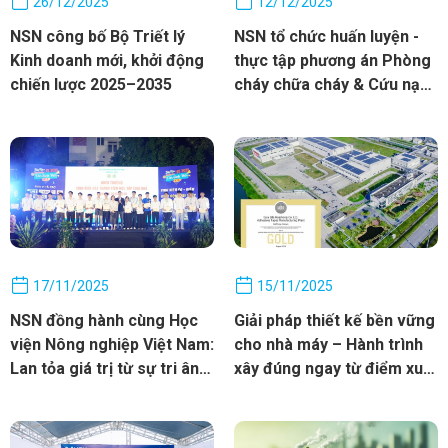
26/12/2025
12/12/2025
NSN công bố Bộ Triết lý
NSN tổ chức huấn luyện -
Kinh doanh mới, khởi động
thực tập phương án Phòng
chiến lược 2025–2035
cháy chữa cháy & Cứu nạn
cứu hộ cơ sở năm 2025
17/11/2025
15/11/2025
NSN đồng hành cùng Học
Giải pháp thiết kế bền vững
viện Nông nghiệp Việt Nam:
cho nhà máy – Hành trình
Lan tỏa giá trị từ sự tri ân
xây đúng ngay từ điểm xuất
và phát triển bền vững
phát