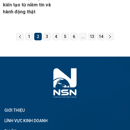
kiến tạo từ niềm tin và
hành động thật
1
2
3
4
5
6
...
13
14
GIỚI THIỆU
LĨNH VỰC KINH DOANH