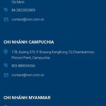
Chí Minh
84-2822002809
contact@nsn.com.vn
CHI NHÁNH CAMPUCHIA
17B, Đường 370, P. Boeung KengKong 1Q.Chamkarmon,
Phnom Penh, Campuchia
855-889544266
contact@nsn.com.vn
CHI NHÁNH MYANMAR