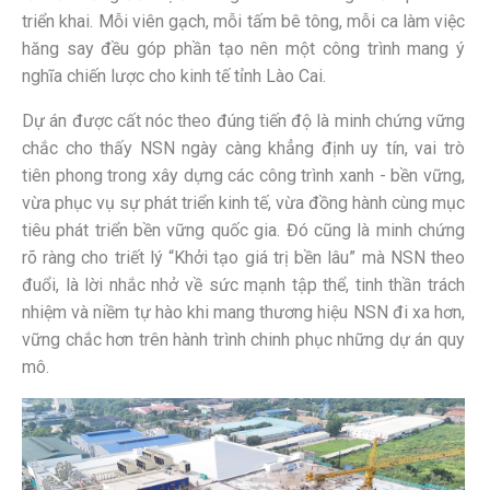
triển khai. Mỗi viên gạch, mỗi tấm bê tông, mỗi ca làm việc
hăng say đều góp phần tạo nên một công trình mang ý
nghĩa chiến lược cho kinh tế tỉnh Lào Cai.
Dự án được cất nóc theo đúng tiến độ
là minh chứng vững
chắc cho thấy NSN ngày càng khẳng định uy tín, vai trò
tiên phong trong xây dựng các công trình xanh - bền vững,
vừa phục vụ sự phát triển kinh tế, vừa đồng hành cùng mục
tiêu phát triển bền vững quốc gia. Đó cũng là minh chứng
rõ ràng cho triết lý “Khởi tạo giá trị bền lâu” mà NSN theo
đuổi, là
lời nhắc nhở về sức mạnh tập thể, tinh thần trách
nhiệm và niềm tự hào khi mang thương hiệu NSN đi xa hơn,
vững chắc hơn trên hành trình chinh phục những dự án quy
mô.