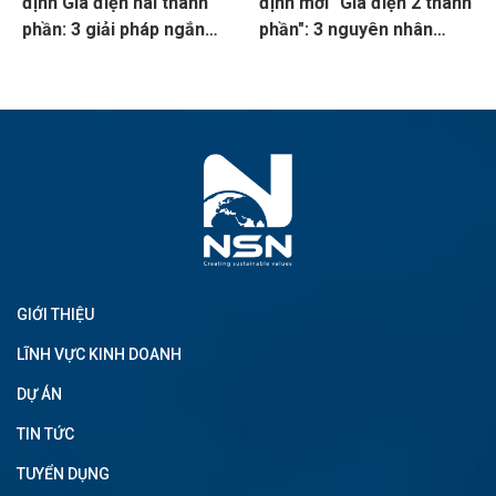
định Giá điện hai thành
định mới "Giá điện 2 thành
phần: 3 giải pháp ngắn
phần": 3 nguyên nhân
hạn giúp nhà máy kiểm
khiến Pmax tăng cao mà
soát tiền điện thông qua
doanh nghiệp thường bỏ
kiểm soát Pmax
sót
GIỚI THIỆU
LĨNH VỰC KINH DOANH
DỰ ÁN
TIN TỨC
TUYỂN DỤNG