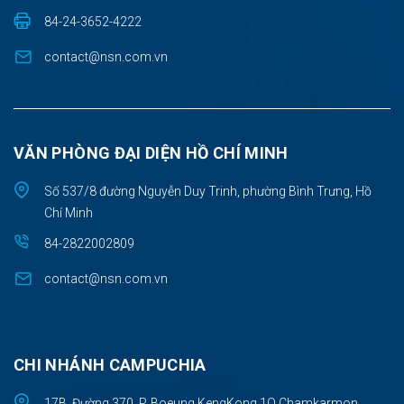
84-24-3652-4222
contact@nsn.com.vn
VĂN PHÒNG ĐẠI DIỆN HỒ CHÍ MINH
Số 537/8 đường Nguyễn Duy Trinh, phường Bình Trưng, Hồ
Chí Minh
84-2822002809
contact@nsn.com.vn
CHI NHÁNH CAMPUCHIA
17B, Đường 370, P. Boeung KengKong 1Q.Chamkarmon,