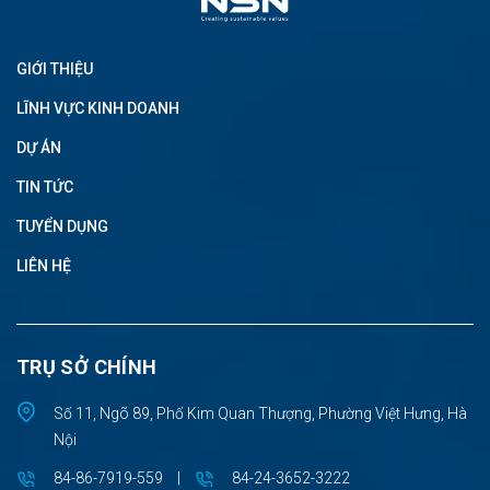
GIỚI THIỆU
LĨNH VỰC KINH DOANH
DỰ ÁN
TIN TỨC
TUYỂN DỤNG
LIÊN HỆ
TRỤ SỞ CHÍNH
Số 11, Ngõ 89, Phố Kim Quan Thượng, Phường Việt Hưng, Hà
Nội
84-86-7919-559
|
84-24-3652-3222