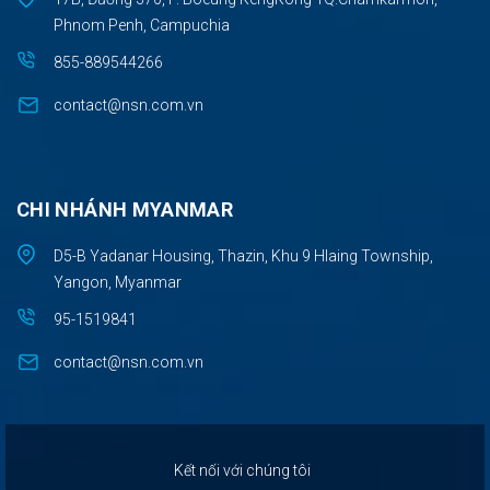
Phnom Penh, Campuchia
855-889544266
contact@nsn.com.vn
CHI NHÁNH MYANMAR
D5-B Yadanar Housing, Thazin, Khu 9 Hlaing Township,
Yangon, Myanmar
95-1519841
contact@nsn.com.vn
Kết nối với chúng tôi