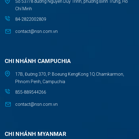
Số 537/8 đường Nguyễn Duy Trinh, phường Bình Trưng, Hồ
Chí Minh
84-2822002809
contact@nsn.com.vn
CHI NHÁNH CAMPUCHIA
17B, Đường 370, P. Boeung KengKong 1Q.Chamkarmon,
Phnom Penh, Campuchia
855-889544266
contact@nsn.com.vn
CHI NHÁNH MYANMAR