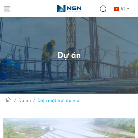
VI
Dự án
Dự án
Điện mặt trời áp mái