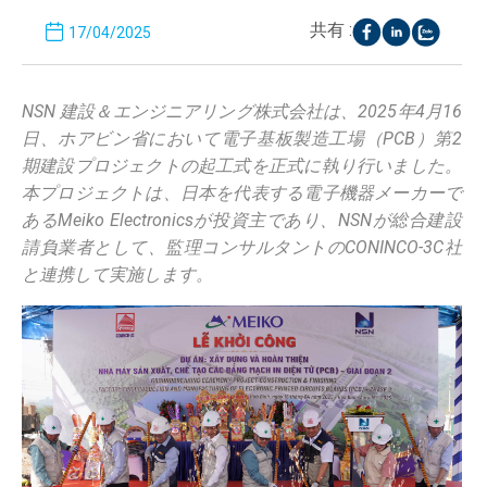
共有 :
17/04/2025
NSN 建設＆エンジニアリング株式会社は、2025年4月16
日、ホアビン省において電子基板製造工場（PCB）第2
期建設プロジェクトの起工式を正式に執り行いました。
本プロジェクトは、日本を代表する電子機器メーカーで
あるMeiko Electronicsが投資主であり、NSNが総合建設
請負業者として、監理コンサルタントのCONINCO-3C社
と連携して実施します。