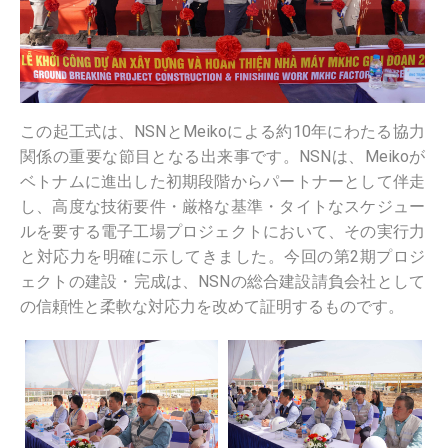
この起工式は、NSNとMeikoによる約10年にわたる協力
関係の重要な節目となる出来事です。NSNは、Meikoが
ベトナムに進出した初期段階からパートナーとして伴走
し、高度な技術要件・厳格な基準・タイトなスケジュー
ルを要する電子工場プロジェクトにおいて、その実行力
と対応力を明確に示してきました。今回の第2期プロジ
ェクトの建設・完成は、NSNの総合建設請負会社として
の信頼性と柔軟な対応力を改めて証明するものです。