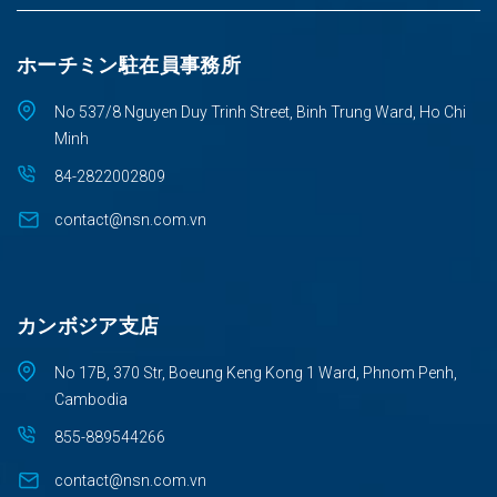
ホーチミン駐在員事務所
No 537/8 Nguyen Duy Trinh Street, Binh Trung Ward, Ho Chi
Minh
84-2822002809
contact@nsn.com.vn
カンボジア支店
No 17B, 370 Str, Boeung Keng Kong 1 Ward, Phnom Penh,
Cambodia
855-889544266
contact@nsn.com.vn