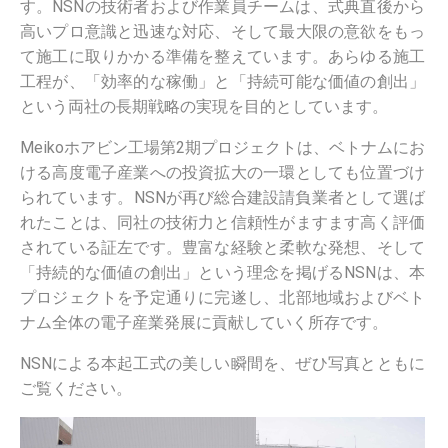
す。NSNの技術者および作業員チームは、式典直後から
高いプロ意識と迅速な対応、そして最大限の意欲をもっ
て施工に取りかかる準備を整えています。あらゆる施工
工程が、「効率的な稼働」と「持続可能な価値の創出」
という両社の長期戦略の実現を目的としています。
Meikoホアビン工場第2期プロジェクトは、ベトナムにお
ける高度電子産業への投資拡大の一環としても位置づけ
られています。NSNが再び総合建設請負業者として選ば
れたことは、同社の技術力と信頼性がますます高く評価
されている証左です。豊富な経験と柔軟な発想、そして
「持続的な価値の創出」という理念を掲げるNSNは、本
プロジェクトを予定通りに完遂し、北部地域およびベト
ナム全体の電子産業発展に貢献していく所存です。
NSNによる本起工式の美しい瞬間を、ぜひ写真とともに
ご覧ください。