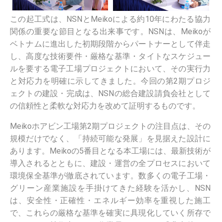
この起工式は、NSNとMeikoによる約10年にわたる協力
関係の重要な節目となる出来事です。NSNは、Meikoが
ベトナムに進出した初期段階からパートナーとして伴走
し、高度な技術要件・厳格な基準・タイトなスケジュー
ルを要する電子工場プロジェクトにおいて、その実行力
と対応力を明確に示してきました。今回の第2期プロジ
ェクトの建設・完成は、NSNの総合建設請負会社として
の信頼性と柔軟な対応力を改めて証明するものです。
Meikoホアビン工場第2期プロジェクトの注目点は、その
規模だけでなく、「持続可能な発展」を見据えた設計に
あります。Meikoの5番目となる本工場には、最新技術が
導入されるとともに、建設・運営の全プロセスにおいて
環境保全基準が徹底されています。数多くの電子工場・
グリーン産業施設を手掛けてきた経験を活かし、NSN
は、安全性・正確性・エネルギー効率を重視した施工
で、これらの厳格な基準を確実に具現化していく所存で