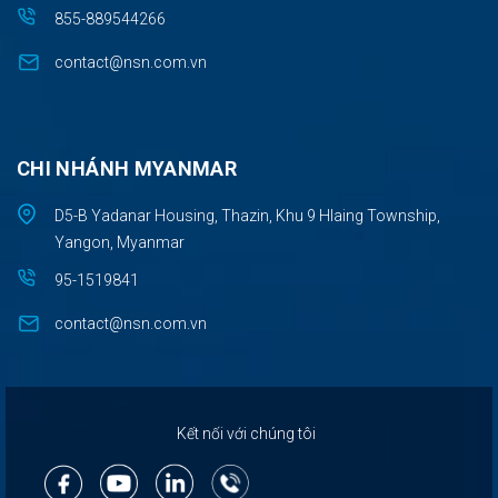
855-889544266
contact@nsn.com.vn
CHI NHÁNH MYANMAR
D5-B Yadanar Housing, Thazin, Khu 9 Hlaing Township,
Yangon, Myanmar
95-1519841
contact@nsn.com.vn
Kết nối với chúng tôi