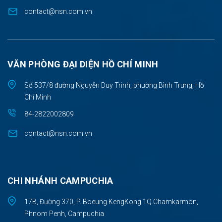
contact@nsn.com.vn
VĂN PHÒNG ĐẠI DIỆN HỒ CHÍ MINH
Số 537/8 đường Nguyễn Duy Trinh, phường Bình Trưng, Hồ
Chí Minh
84-2822002809
contact@nsn.com.vn
CHI NHÁNH CAMPUCHIA
17B, Đường 370, P. Boeung KengKong 1Q.Chamkarmon,
Phnom Penh, Campuchia