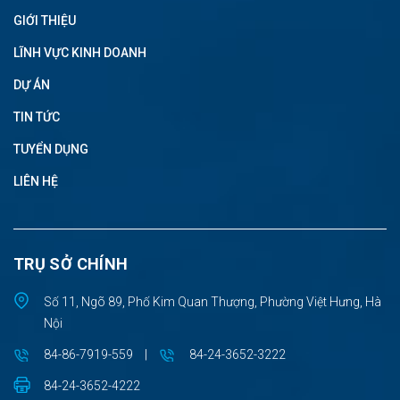
GIỚI THIỆU
LĨNH VỰC KINH DOANH
DỰ ÁN
TIN TỨC
TUYỂN DỤNG
LIÊN HỆ
TRỤ SỞ CHÍNH
Số 11, Ngõ 89, Phố Kim Quan Thượng, Phường Việt Hưng, Hà
Nội
84-86-7919-559
|
84-24-3652-3222
84-24-3652-4222