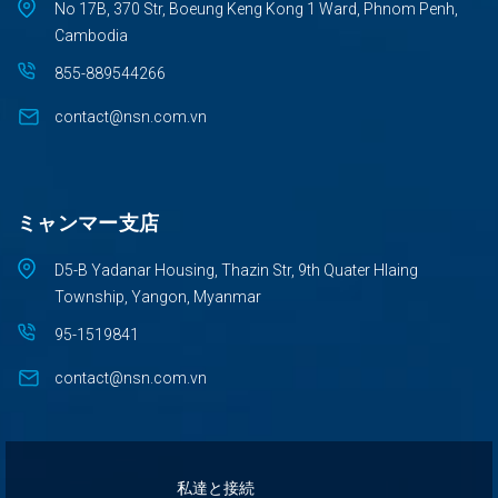
No 17B, 370 Str, Boeung Keng Kong 1 Ward, Phnom Penh,
Cambodia
855-889544266
contact@nsn.com.vn
ミャンマー支店
D5-B Yadanar Housing, Thazin Str, 9th Quater Hlaing
Township, Yangon, Myanmar
95-1519841
contact@nsn.com.vn
私達と接続