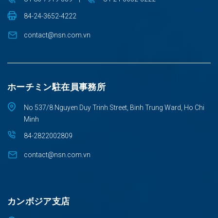
84-24-3652-4222
contact@nsn.com.vn
ホーチミン駐在員事務所
No 537/8 Nguyen Duy Trinh Street, Binh Trung Ward, Ho Chi
Minh
84-2822002809
contact@nsn.com.vn
カンボジア支店