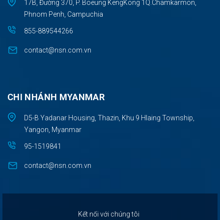
17B, Đường 370, P. Boeung KengKong 1Q.Chamkarmon,
Phnom Penh, Campuchia
855-889544266
contact@nsn.com.vn
CHI NHÁNH MYANMAR
D5-B Yadanar Housing, Thazin, Khu 9 Hlaing Township,
Yangon, Myanmar
95-1519841
contact@nsn.com.vn
Kết nối với chúng tôi