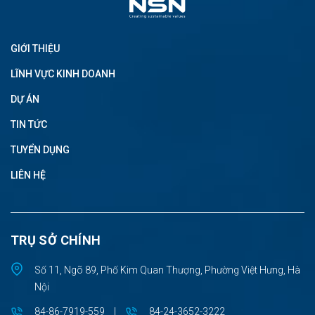
GIỚI THIỆU
LĨNH VỰC KINH DOANH
DỰ ÁN
TIN TỨC
TUYỂN DỤNG
LIÊN HỆ
TRỤ SỞ CHÍNH
Số 11, Ngõ 89, Phố Kim Quan Thượng, Phường Việt Hưng, Hà
Nội
84-86-7919-559
|
84-24-3652-3222