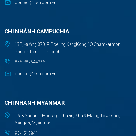
contact@nsn.com.vn
CHI NHÁNH CAMPUCHIA
17B, Đường 370, P. Boeung KengKong 1Q.Chamkarmon,
Phnom Penh, Campuchia
855-889544266
contact@nsn.com.vn
CHI NHÁNH MYANMAR
D5-B Yadanar Housing, Thazin, Khu 9 Hlaing Township,
Yangon, Myanmar
95-1519841